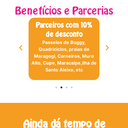
Benefícios e Parcerias
Parceiros com 10%
Área
 em
8X
de desconto
Para quem
 sem
em home 
Passeios de Buggy,
potente 
Quadriciclos, praias de
seu bolso
Maragogi, Carneiros, Muro
gem!
Alto, Cupe, Maracaípe,ilha de
Santo Aleixo, etc
Ainda dá tempo de