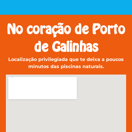
No coração de Porto
de Galinhas
Localização privilegiada que te deixa a poucos
minutos das piscinas naturais.