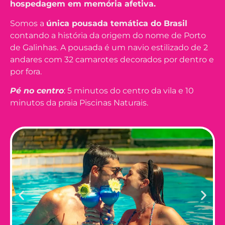
hospedagem em memória afetiva.
Somos a
única pousada temática do Brasil
contando a história da origem do nome de Porto
de Galinhas. A pousada é um navio estilizado de 2
andares com 32 camarotes decorados por dentro e
por fora.
Pé no centro
: 5 minutos do centro da vila e 10
minutos da praia Piscinas Naturais.